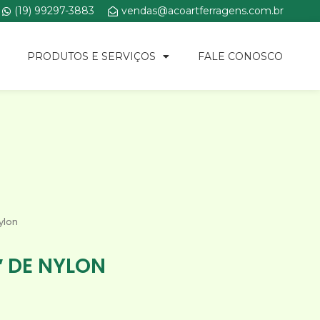
(19) 99297-3883
vendas@acoartferragens.com.br
PRODUTOS E SERVIÇOS
FALE CONOSCO
ylon
″ DE NYLON