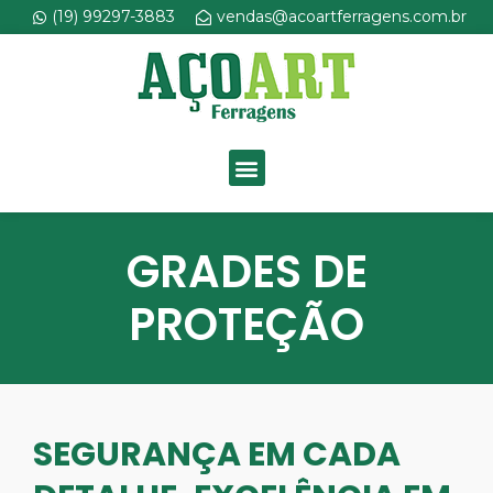
Ir
(19) 99297-3883
vendas@acoartferragens.com.br
para
o
conteúdo
Menu
GRADES DE
PROTEÇÃO
SEGURANÇA EM CADA