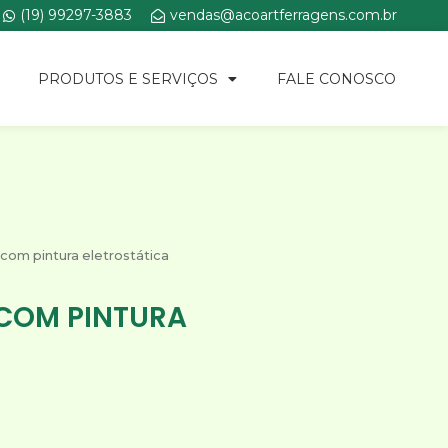
(19) 99297-3883
vendas@acoartferragens.com.br
PRODUTOS E SERVIÇOS
FALE CONOSCO
 com pintura eletrostática
 COM PINTURA